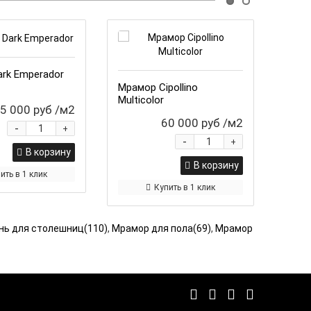
Под 
rk Emperador
Мрам
Мрамор Cipollino
Multicolor
5 000 руб
/м2
60 000 руб
/м2
Цена
-
+
-
+
В корзину
В корзину
ить в 1 клик
Купить в 1 клик
нь для столешниц(110)
,
Мрамор для пола(69)
,
Мрамор